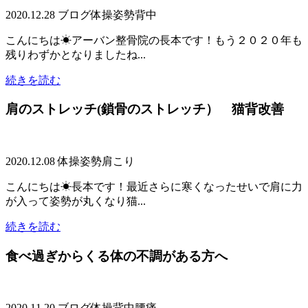
2020.12.28
ブログ
体操
姿勢
背中
こんにちは☀アーバン整骨院の長本です！もう２０２０年も
残りわずかとなりましたね...
続きを読む
肩のストレッチ(鎖骨のストレッチ） 猫背改善
2020.12.08
体操
姿勢
肩こり
こんにちは☀長本です！最近さらに寒くなったせいで肩に力
が入って姿勢が丸くなり猫...
続きを読む
食べ過ぎからくる体の不調がある方へ
2020.11.20
ブログ
体操
背中
腰痛