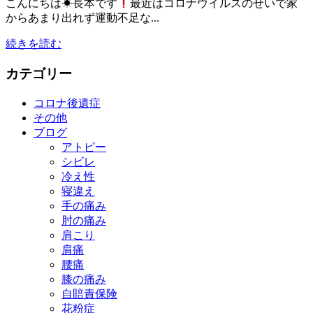
こんにちは☀長本です
最近はコロナウイルスのせいで家
からあまり出れず運動不足な...
続きを読む
カテゴリー
コロナ後遺症
その他
ブログ
アトピー
シビレ
冷え性
寝違え
手の痛み
肘の痛み
肩こり
肩痛
腰痛
膝の痛み
自賠責保険
花粉症