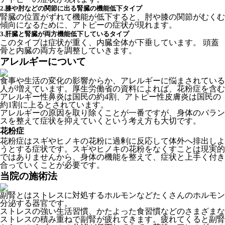
2.膝や肘などの関節に出る腎臓の機能低下タイプ
腎臓の位置がずれて機能が低下すると、肘や膝の関節がむくむ
傾向になるために、アトピーの症状が現れます。
3.肝臓と腎臓が両方機能低下しているタイプ
このタイプは症状が重く、内臓全体が下垂しています。 頭蓋
骨と内臓の両方を調整していきます。
アレルギーについて
食事や生活の変化の影響からか、アレルギーに悩まされている
人が増えています。厚生労働省の資料によれば、花粉症を含む
アレルギー性鼻炎は国民の約4割、アトピー性皮膚炎は国民の
約1割に上るとされています。
アレルギーの原因を取り除くことが一番ですが、身体のバラン
スを整えて症状を抑えていくという考え方も大切です。
花粉症
花粉症はスギやヒノキの花粉に過剰に反応して体外へ排出しよ
うとする症状です。スギやヒノキの花粉をなくすことは現実的
ではありませんから、身体の機能を整えて、症状と上手く付き
合っていくことが必要です。
当院の施術法
副腎とはストレスに対処するホルモンなどたくさんのホルモン
分泌する器官です。
ストレスの強い生活習慣、かたよった食習慣などのさまざまな
ストレスの積み重ねで副腎が疲れてきます。疲れてくると副腎