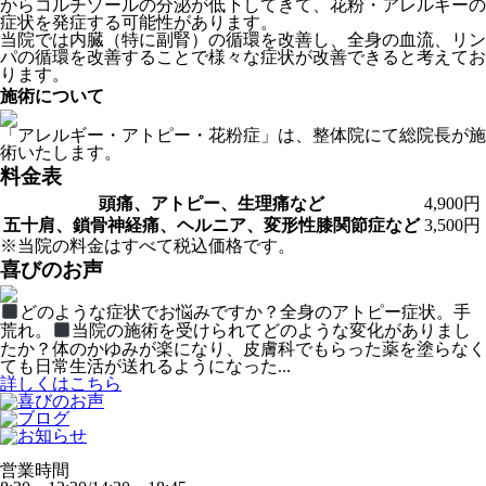
からコルチゾールの分泌が低下してきて、花粉・アレルギーの
症状を発症する可能性があります。
当院では内臓（特に副腎）の循環を改善し、全身の血流、リン
パの循環を改善することで様々な症状が改善できると考えてお
ります。
施術について
「アレルギー・アトピー・花粉症」は、整体院にて総院長が施
術いたします。
料金表
頭痛、アトピー、生理痛など
4,900円
五十肩、鎖骨神経痛、ヘルニア、変形性膝関節症など
3,500円
※当院の料金はすべて税込価格です。
喜びのお声
どのような症状でお悩みですか？全身のアトピー症状。手
荒れ。
当院の施術を受けられてどのような変化がありまし
たか？体のかゆみが楽になり、皮膚科でもらった薬を塗らなく
ても日常生活が送れるようになった...
詳しくはこちら
営業時間