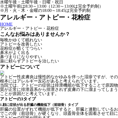
水曜午後・土曜午後・日曜・祝日
※土曜午前は8:30～13:00（12:30～13:00は完全予約制）
※月・火・木・金曜の18:00～18:45は完全予約制
アレルギー・アトピー・花粉症
HOME
アレルギー・アトピー・花粉症
こんなお悩みはありませんか？
毎晩かゆくて眠れない
アトピーを改善したい
花粉症が酷くてつらい
鼻水がよく出る
鼻づまりになりやすい
薬に頼らずアトピーを治したい
アトピーについて
アトピー性皮膚炎は慢性的なかゆみを伴った湿疹ですが、その
根本にはアレルギー反応があると考えられています。
当院では、アトピーの症状は排泄機能が低下することで原因物
質が正常に排泄器系から排泄されず皮膚の下に溜まってしまう
ことが原因だと考えています。
アトピーの3タイプ
1.顔に症状が出る肝臓の機能低下（前頭骨）タイプ
肝臓の位置がずれて機能が低下すると、肝臓と連動しているお
でこの骨（前頭骨）が硬くなり、頭蓋骨全体を固着させて顔に
アトピーの症状が現れます。