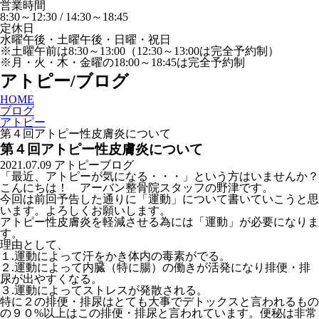
営業時間
8:30～12:30 / 14:30～18:45
定休日
水曜午後・土曜午後・日曜・祝日
※土曜午前は8:30～13:00（12:30～13:00は完全予約制）
※月・火・木・金曜の18:00～18:45は完全予約制
アトピー/ブログ
HOME
ブログ
アトピー
第４回アトピー性皮膚炎について
第４回アトピー性皮膚炎について
2021.07.09
アトピー
ブログ
「最近、アトピーが気になる・・・」という方はいませんか？
こんにちは！ アーバン整骨院スタッフの野津です。
今回は前回予告した通りに「運動」について書いていこうと思
います。よろしくお願いします。
アトピー性皮膚炎を軽減させる為には「運動」が必要になりま
す。
理由として、
１.運動によって汗をかき体内の毒素がでる。
２.運動によって内臓（特に腸）の働きが活発になり排便・排
尿が出やすくなる。
３.運動によってストレスが発散される。
特に２の排便・排尿はとても大事でデトックスと言われるもの
の９０%以上はこの排便・排尿と言われています。便秘は非常