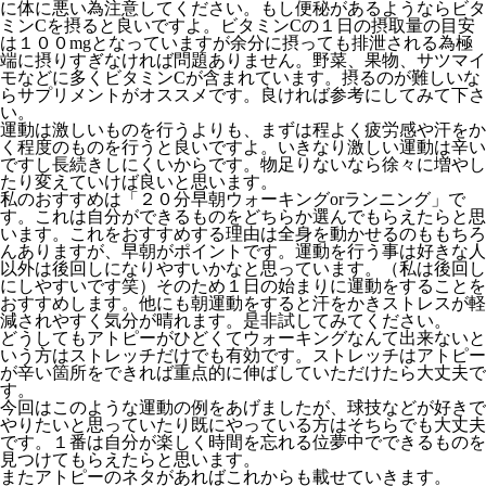
に体に悪い為注意してください。もし便秘があるようならビタ
ミンCを摂ると良いですよ。ビタミンCの１日の摂取量の目安
は１００mgとなっていますが余分に摂っても排泄される為極
端に摂りすぎなければ問題ありません。野菜、果物、サツマイ
モなどに多くビタミンCが含まれています。摂るのが難しいな
らサプリメントがオススメです。良ければ参考にしてみて下さ
い。
運動は激しいものを行うよりも、まずは程よく疲労感や汗をか
く程度のものを行うと良いですよ。いきなり激しい運動は辛い
ですし長続きしにくいからです。物足りないなら徐々に増やし
たり変えていけば良いと思います。
私のおすすめは「２０分早朝ウォーキングorランニング」で
す。これは自分ができるものをどちらか選んでもらえたらと思
います。これをおすすめする理由は全身を動かせるのももちろ
んありますが、早朝がポイントです。運動を行う事は好きな人
以外は後回しになりやすいかなと思っています。（私は後回し
にしやすいです笑）そのため１日の始まりに運動をすることを
おすすめします。他にも朝運動をすると汗をかきストレスが軽
減されやすく気分が晴れます。是非試してみてください。
どうしてもアトピーがひどくてウォーキングなんて出来ないと
いう方はストレッチだけでも有効です。ストレッチはアトピー
が辛い箇所をできれば重点的に伸ばしていただけたら大丈夫で
す。
今回はこのような運動の例をあげましたが、球技などが好きで
やりたいと思っていたり既にやっている方はそちらでも大丈夫
です。１番は自分が楽しく時間を忘れる位夢中でできるものを
見つけてもらえたらと思います。
またアトピーのネタがあればこれからも載せていきます。