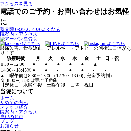
アクセスを見る
電話でのご予約・お問い合わせはお気軽
に
整骨院
0829-27-4976
よくなる
院案内・アクセス
腰痛改善、骨盤矯正、アレルギー・アトピーの施術に自信があ
ります
診療時間
月
火
水
木
金
土
日・祝
8:30～12:30
●
●
●
●
●
▲
-
14:30～18:45※
●
●
-
●
●
-
-
▲土曜午前は8:30～13:00（12:30～13:00は完全予約制）
※18:00～18:45は完全予約制
【定休日】水曜午後・土曜午後・日曜・祝日
当院について
ホーム
初めての方へ
スタッフ紹介
院案内・アクセス
喜びのお声
ブログ
お知らせ