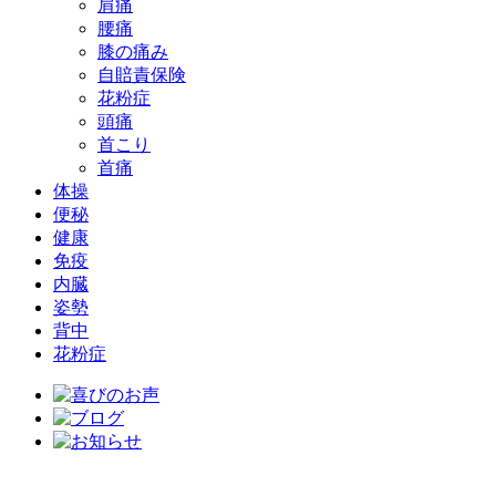
肩痛
腰痛
膝の痛み
自賠責保険
花粉症
頭痛
首こり
首痛
体操
便秘
健康
免疫
内臓
姿勢
背中
花粉症