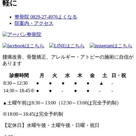
軽に
整骨院
0829-27-4976
よくなる
院案内・アクセス
腰痛改善、骨盤矯正、アレルギー・アトピーの施術に自信が
あります
診療時間
月
火
水
木
金
土
日・祝
8:30～12:30
●
●
●
●
●
▲
-
14:30～18:45※
●
●
-
●
●
-
-
▲土曜午前は8:30～13:00（12:30～13:00は完全予約制）
※18:00～18:45は完全予約制
【定休日】水曜午後・土曜午後・日曜・祝日