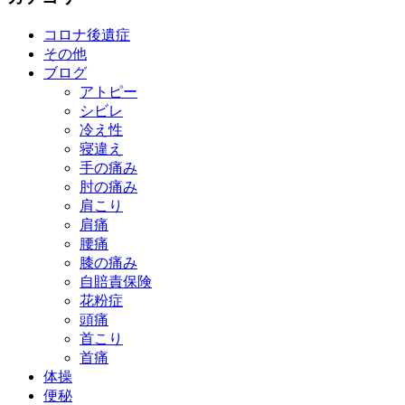
コロナ後遺症
その他
ブログ
アトピー
シビレ
冷え性
寝違え
手の痛み
肘の痛み
肩こり
肩痛
腰痛
膝の痛み
自賠責保険
花粉症
頭痛
首こり
首痛
体操
便秘