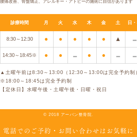
腰痛改善、骨盤矯正、アレルギー・アトピーの施術に自信があります
診療時間
月
火
水
木
金
土
日・
●
●
●
●
●
▲
8:30～12:30
-
-
●
●
●
●
14:30～18:45※
▲土曜午前は8:30～13:00（12:30～13:00は完全予約制
※18:00～18:45は完全予約制
【定休日】水曜午後・土曜午後・日曜・祝日
© 2018 アーバン整骨院.
電話でのご予約・お問い合わせはお気軽に