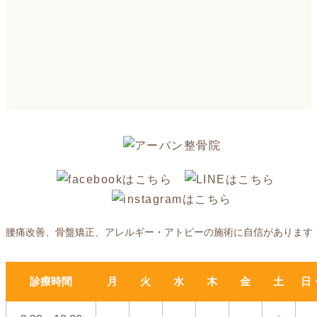
腰痛改善、骨盤矯正、アレルギー・アトピーの施術に自信があります
診療時間
月
火
水
木
金
土
日